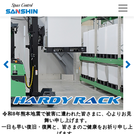
toggle
navigati
Previous
Next
令和8年熊本地震で被害に遭われた皆さまに、心よりお見
舞い申し上げます。
一日も早い復旧・復興と、皆さまのご健康をお祈り申し上
げます。