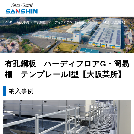
toggle
navigati
HOME
＞
納入事例
＞ 有孔鋼板 ハーディフロアG・簡易柵 テンプレールⅠ型【大阪某所】
有孔鋼板 ハーディフロアG・簡易
柵 テンプレールⅠ型【大阪某所】
納入事例