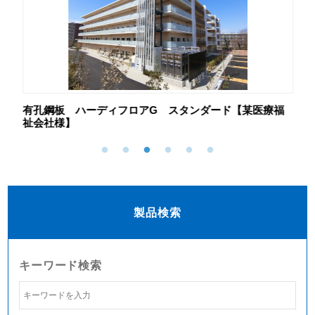
】
有孔鋼板 ハーディフロアG スタンダード【某医療福
ノ
祉会社様】
製品検索
キーワード検索