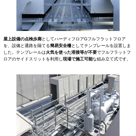
屋上設備の点検歩廊
としてハーディフロアGフルフラットフロア
を、設備と通路を隔てる
簡易安全柵
としてテンプレールを設置しま
した。テンプレールは
火気を使った溶接等が不要
でフルフラットフ
ロアのサイドスリットを利用し
現場で施工可能
な組み立て式です。