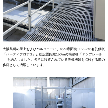
大阪某所の屋上およびバルコニーに、のべ床面積1158㎡の有孔鋼板
「ハーディフロアG」と総設置距離150ｍの簡易柵「テンプレール
Ⅰ」を納入しました。各所に設置されている設備機器を点検する際の
歩廊として活躍しています。