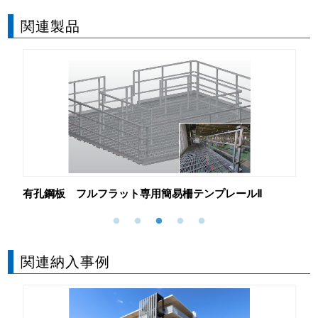
関連製品
有孔鋼板 フルフラット専用簡易柵テンプレールⅡ
有
関連納入事例