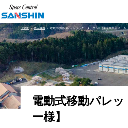
HOME
＞
納入事例
＞ 電動式移動パレットラック タナコンⅢ【某金属製品メーカ
電動式移動パレッ
ー様】