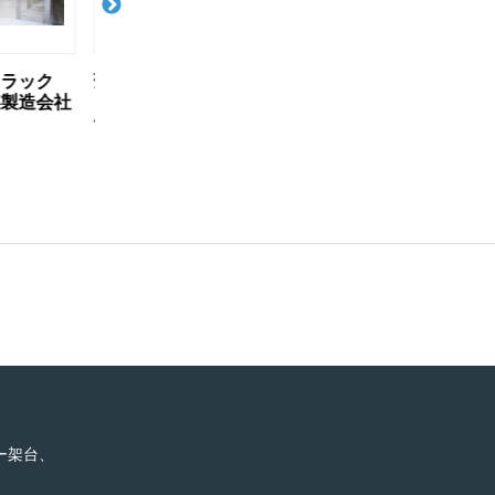
移動パレッ
無軌条電動式移動パレットラ
無軌条電動式移
ーレールタ
ック ノンレールタナコンほ
ック ノンレー
ーカー様】
か【SBS三愛ロジ東京株式会
【3PL倉庫様】
社様】
ー架台、