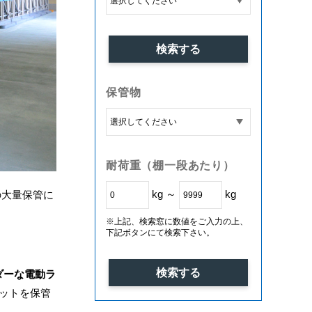
保管物
耐荷重（棚一段あたり）
kg ～
kg
の大量保管に
※上記、検索窓に数値をご入力の上、
下記ボタンにて検索下さい。
ダーな電動ラ
レットを保管