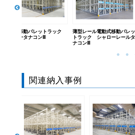
トラック
薄型レール電動式移動パレッ
無軌条電動式移動
トラック シャローレールタ
ック ノンレール
ナコンⅢ
関連納入事例