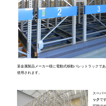
某金属製品メーカー様に電動式移動パレットラックであ
使用されます。
スーパ
ック
で
可能で