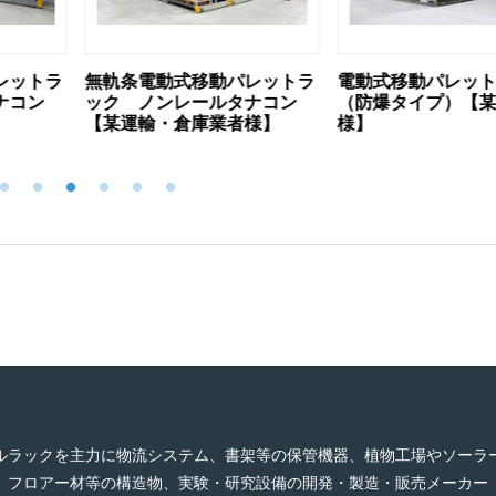
パレットラ
電動式移動パレットラック
薄型レール電動式
タナコン
（防爆タイプ）【某製造会社
トラック シャロ
者様】
様】
ナコン【某部品メ
ルラックを主力に物流システム、書架等の保管機器、植物工場やソーラ
フロアー材等の構造物、実験・研究設備の開発・製造・販売メーカー