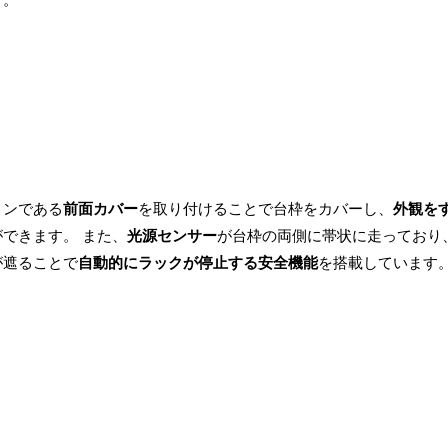
ョンである
前面カバー
を取り付けることで台枠をカバーし、
外観を
できます。 また、
光源センサー
が台枠の両側に帯状に走っており
が遮ることで
自動的にラックが停止する安全機能
を搭載しています