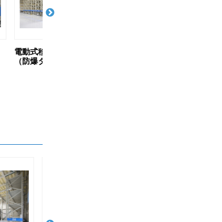
トラック
電動式移動パレットラック
電動式移動パレ
（フラットベースタイプ）
（キャンチレバ