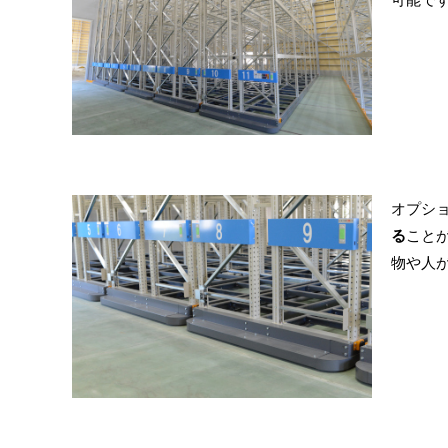
オプシ
る
ことが
物や人