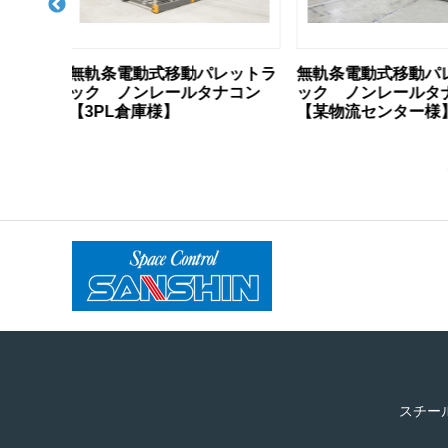
レットラ
無軌条電動式移動パレットラ
無軌条電動式移動
ナコン
ック ノンレールタナコン
ック ノンレール
【某物流センター様】
【某運輸・倉庫業
スチー