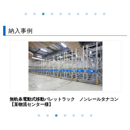
納入事例
ン
無軌条電動式移動パレットラック ノンレールタナコン
電
【某物流センター様】
カ