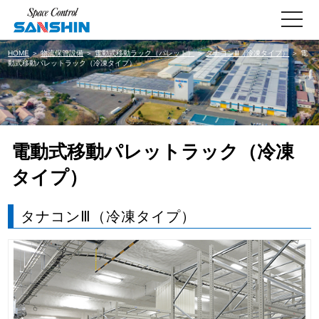
toggle
navigati
HOME
＞
物流保管設備
＞
電動式移動ラック（パレット）
＞
タナコンⅢ（冷凍タイプ）
＞ 電
動式移動パレットラック（冷凍タイプ）
電動式移動パレットラック（冷凍
タイプ）
タナコンⅢ（冷凍タイプ）