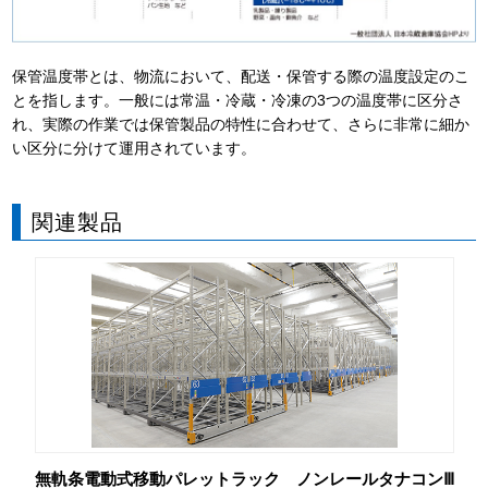
保管温度帯とは、物流において、配送・保管する際の温度設定のこ
とを指します。一般には常温・冷蔵・冷凍の3つの温度帯に区分さ
れ、実際の作業では保管製品の特性に合わせて、さらに非常に細か
い区分に分けて運用されています。
関連製品
ル
無軌条電動式移動パレットラック ノンレールタナコンⅢ
電