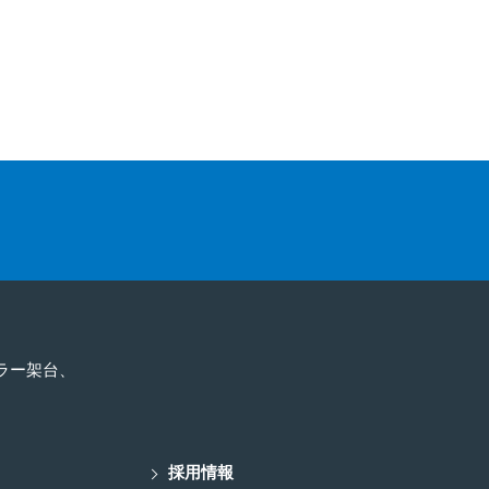
ラー架台、
ー
採用情報