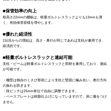
■保管効率の向上
框高さ22mmの棚板は、軽量ボルトレスラックよりも13mmも薄
く、有効保管容積を増やします。
■優れた経済性
2台目からの増結は、高さ・奥行が同じであれば支柱が兼用でき、
経済的です。
■軽量ボルトレスラックと連結可能
支柱・ビームは軽量ボルトレスラックと部材を兼用しており、連結
が可能です。
・棚受は独自のくさび形状により支柱と堅固に噛み合い、奥行方向
の振れを防ぎます。
・段ピッチは25mm単位で自由に調整できます。
・ベースプレートは樹脂仕上げになっていますので、床に傷をつけ
ません。