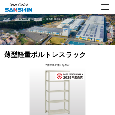
toggle
navigati
HOME
＞
物流保管設備
＞
物品棚
＞ 薄型軽量ボルトレスラック
薄型軽量ボルトレスラック
2件中/1-2件目を表示