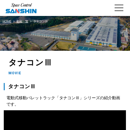
toggle
navigati
HOME
動画一覧
タナコンⅢ
タナコンⅢ
MOVIE
タナコンⅢ
電動式移動パレットラック「タナコンⅢ」シリーズの紹介動画
です。