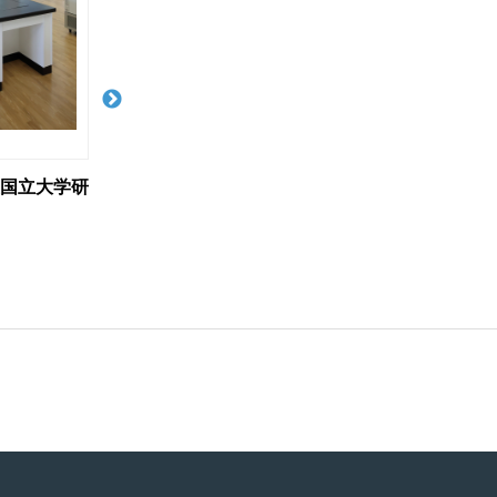
か【某国立
スチール実験台ほか【バイオ
スチールベンチ
関連機器商社様】
【某化学薬品メ