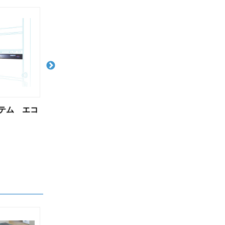
排気実験台
スチール実験台 エコプラッ
スチールベンチ
テ