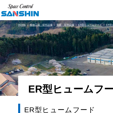
HOME
＞
植物工場・研究設備
＞
実験・研究設備
＞
ER型ヒュームフード
＞ ER
ER型ヒュームフ
ER型ヒュームフード