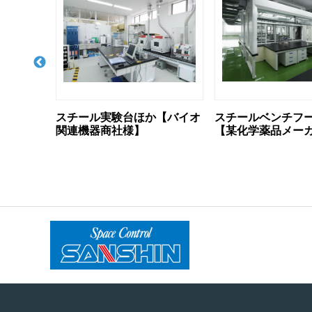
【バイオ
スチールベンチフードほか
ワイドフリーベンチ
【某化学薬品メーカー様】
ベンチフード【某
究所様】