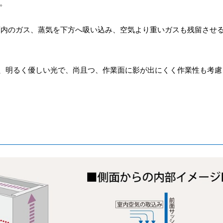
。
庫内のガス、蒸気を下方へ吸い込み、空気より重いガスも残留させ
で、明るく優しい光で、尚且つ、作業面に影が出にくく作業性も考