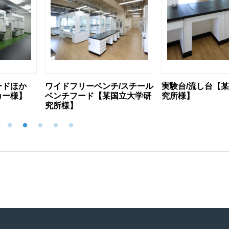
/スチール
実験台/流し台【某国立大学研
ヒュームフードほ
国立大学研
究所様】
大学様】