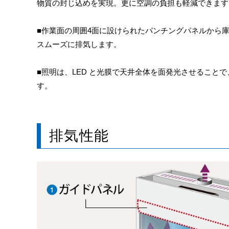
物質の封じ込めを実現。更に空調の負担も軽減できます
■作業面の周囲4面に設けられたパンチングパネルから
スムーズに排気します。
■照明は、LED と光膜で天井全体を面発光させること
す。
排気性能