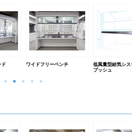
チ
低風量型給気システム エコ
ER型サッシレス
プッシュ