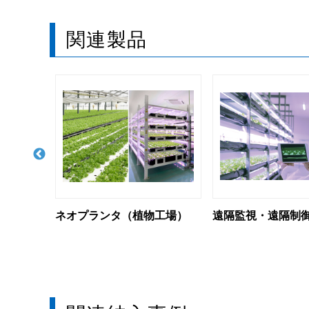
関連製品
物工場）
遠隔監視・遠隔制御システム
ネオプランタC（
植物工場）