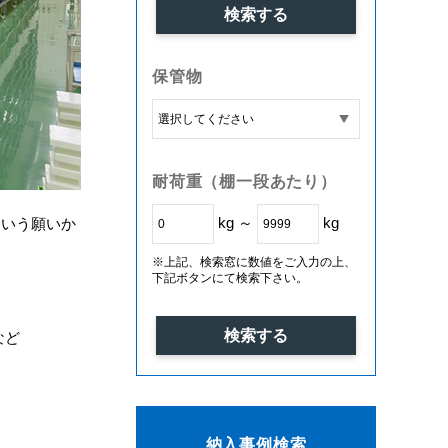
保管物
耐荷重（棚一段あたり）
kg ～
kg
という願いか
※上記、検索窓に数値をご入力の上、
下記ボタンにて検索下さい。
など
納入事例検索