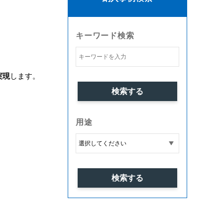
キーワード検索
実現
します。
用途
。