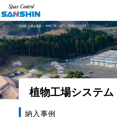
HOME
＞
納入事例
＞ 植物工場システム【某建設会社様】
植物工場システム
納入事例