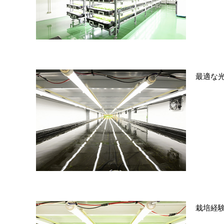
最適な
栽培経