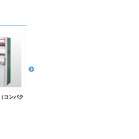
ム
ネオプランタ（植物工場）
遠隔監視・遠