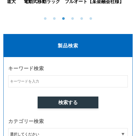
大
電動式移動ラック フルオート【某金融会社様】
手
製品検索
キーワード検索
カテゴリー検索