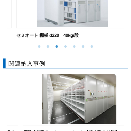
セミオート 棚板 d220 40kg/段
ノ
関連納入事例