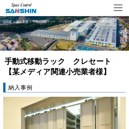
toggle
navigati
HOME
＞
納入事例
＞ 手動式移動ラック クレセート【某メディア関連小売業者様】
手動式移動ラック クレセート
【某メディア関連小売業者様】
納入事例