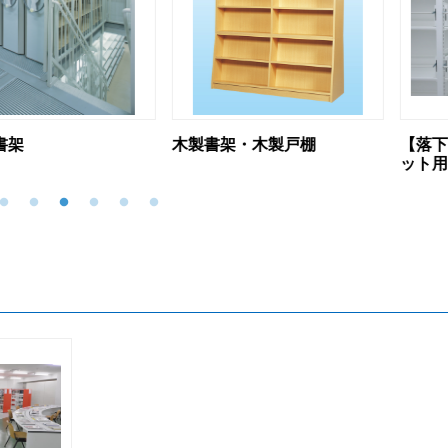
木製書架・木製戸棚
【落下防止】書架
ット用アップガード