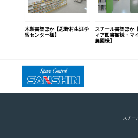
木製書架ほか【忍野村生涯学
スチール書架ほか
習センター様】
ィア図書館様・マ
農園様】
スチー