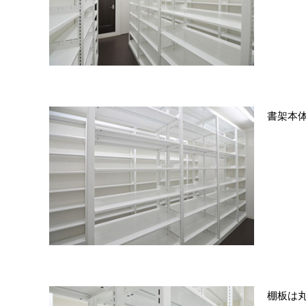
書架本
棚板は