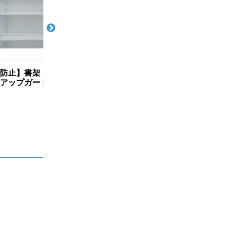
・キャビネ
単柱書架TS型 棚板 d220
複柱書架TM型 棚
(伸縮型)
40kg/段
40kg/段