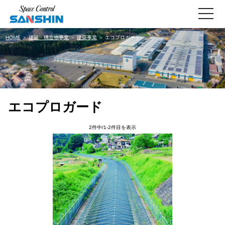
toggle
navigati
HOME
＞
建築・構造物事業
＞
建築事業
＞ エコプロガード
エコプロガード
2件中/1-2件目を表示