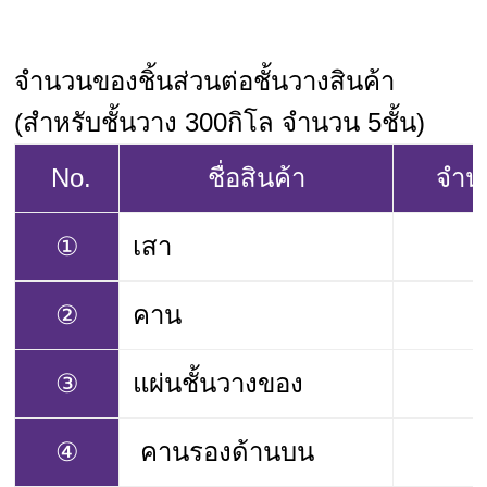
จำนวนของชิ้นส่วนต่อชั้นวางสินค้า
(สำหรับชั้นวาง 300กิโล จำนวน 5ชั้น)
No.
ชื่อสินค้า
จำน
①
เสา
②
คาน
③
แผ่นชั้นวางของ
④
คานรองด้านบน